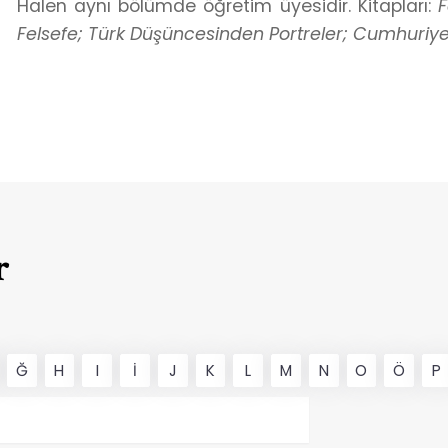
Halen aynı bölümde öğretim üyesidir. Kitapları:
F
Felsefe; Türk Düşüncesinden Portreler; Cumhuriy
r
Ğ
H
I
İ
J
K
L
M
N
O
Ö
P