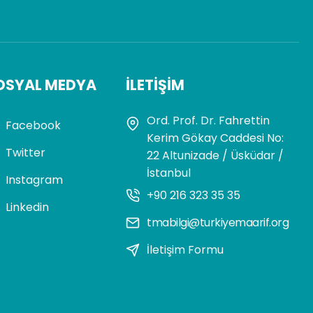
OSYAL MEDYA
İLETIŞIM
Ord. Prof. Dr. Fahrettin
Facebook
Kerim Gökay Caddesi No:
Twitter
22 Altunizade / Üsküdar /
İstanbul
Instagram
+90 216 323 35 35
Linkedin
tmabilgi@turkiyemaarif.org
İletişim Formu