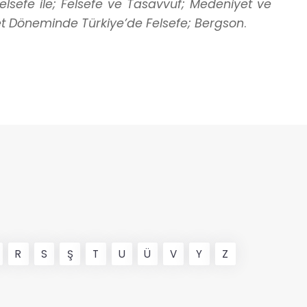
elsefe ile; Felsefe ve Tasavvuf; Medeniyet ve
et Döneminde Türkiye’de Felsefe; Bergson
.
R
S
Ş
T
U
Ü
V
Y
Z