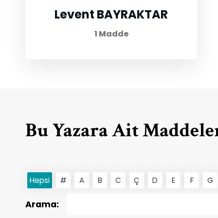
Levent BAYRAKTAR
1 Madde
Bu Yazara Ait Maddele
Hepsi
#
A
B
C
Ç
D
E
F
G
Arama: